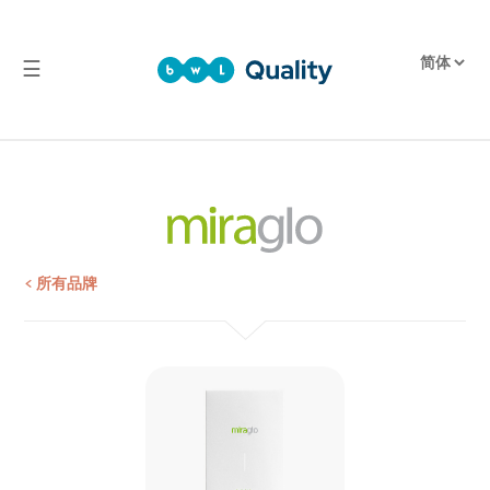
☰
品
质
产
品
检
测
< 所有品牌
报
告