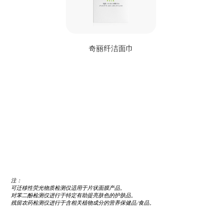
奇丽纤洁面巾
联
系
我
们
注：
可迁移性荧光物质检测仅适用于片状面膜产品。
对苯二酚检测仅进行于特定有助提亮肤色的护肤品。
残留农药检测仅进行于含相关植物成分的营养保健品/食品。