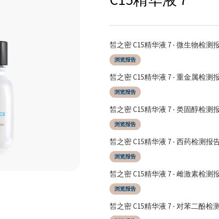
皙之密 C15精华液 7 - 微生物检测
浏览报告
报告日期
皙之密 C15精华液 7 - 重金属检测
28/07/2025
浏览报告
报告日期
皙之密 C15精华液 7 - 类固醇检测
28/07/2025
浏览报告
报告日期
皙之密 C15精华液 7 - 西药检测报
28/07/2025
浏览报告
报告日期
皙之密 C15精华液 7 - 雌激素检测
28/07/2025
浏览报告
报告日期
皙之密 C15精华液 7 - 对苯二酚检
28/07/2025