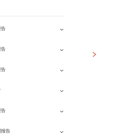
报告
测试机构
报告
SGS Taiwan LTD
>
测试机构
报告
SGS Taiwan LTD
测试机构
告
SGS Taiwan LTD
测试机构
报告
SGS Taiwan LTD
测试机构
测报告
SGS Taiwan LTD