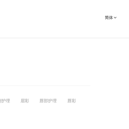
别护理
眉彩
唇部护理
唇彩