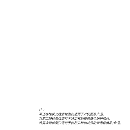
联
系
我
们
注：
可迁移性荧光物质检测仅适用于片状面膜产品。
对苯二酚检测仅进行于特定有助提亮肤色的护肤品。
残留农药检测仅进行于含相关植物成分的营养保健品/食品。