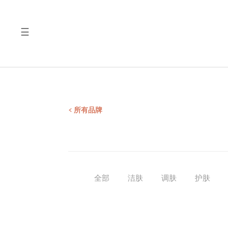
☰
品
质
产
品
检
< 所有品牌
测
报
告
全部
洁肤
调肤
护肤