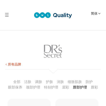
☰
品
质
产
品
检
测
报
< 所有品牌
告
全部
洁肤
调肤
护肤
润肤
细致肌肤
防护
眼部保养
颈部护理
特别护理
眉彩
唇部护理
唇彩